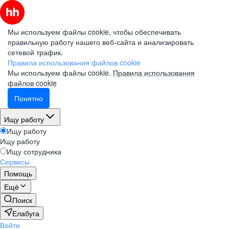
Мы используем файлы cookie, чтобы обеспечивать
правильную работу нашего веб-сайта и анализировать
сетевой трафик.
Электронная почта (рабочая)
Электронная почта (рабочая)
Электронная почта (рабочая)
Электронная почта (рабочая)
Электронная почта (рабочая)
Правила использования файлов cookie
Мы используем файлы cookie.
Правила использования
файлов cookie
Понятно
Фамилия
Фамилия
Фамилия
Фамилия
Фамилия
Ищу работу
Ищу работу
Ищу работу
Имя
Имя
Имя
Имя
Имя
Ищу сотрудника
Сервисы
Помощь
Компания
Компания
Компания
Компания
Компания
Ещё
Поиск
Елабуга
Войти
Подписаться на рассылку
Подписаться на рассылку
Подписаться на рассылку
Подписаться на рассылку