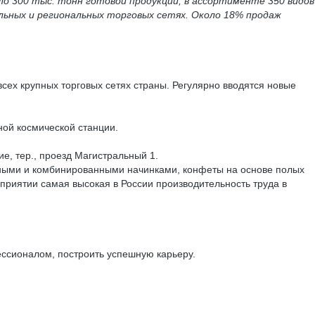
ло 300 тыс. тонн готовой продукции, в ассортименте 350 видов
льных и региональных торговых сетях. Около 18% продаж
сех крупных торговых сетях страны. Регулярно вводятся новые
ой космической станции.
е, тер., проезд Магистральный 1.
ными и комбинированными начинками, конфеты на основе полых
приятии самая высокая в России производительность труда в
ссионалом, построить успешную карьеру.