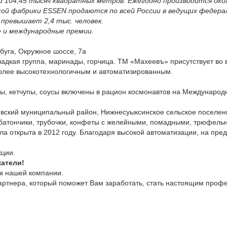
и 104,45 тысяч квадратных метров.
Ежегодно производится око
ской фабрики
ESSEN
продаются по всей России в ведущих федера
превышает 2,4 тыс. человек.
 и международные премии.
абуга, Окружное шоссе, 7а
адкая группа, маринады, горчица. ТМ «Махеевъ» присутствует во в
более высокотехнологичным и автоматизированным.
, кетчупы, соусы включены в рацион космонавтов на Международн
евский муниципальный район, Нижнесуыксинское сельское поселени
батончики, трубочки, конфеты с желейными, помадными, трюфель
а открыта в 2012 году. Благодаря высокой автоматизации, на пред
кции.
атели!
шей компании.
ртнера, который поможет Вам заработать, стать настоящим профе