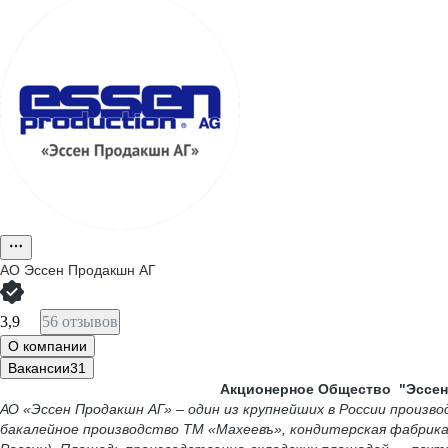
АО
Эссен Продакшн АГ
3,9
56 отзывов
О компании
Вакансии
31
Акционерное Общество "Эссен 
АО «Эссен Продакшн АГ» – один из крупнейших в России произво
бакалейное производство ТМ «Махеевъ», кондитерская фабрика