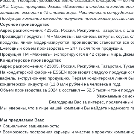
России). Площадь производственно-складских площадей — почт
SKU. Соусы, приправы, джемы «Махеевъ» и сладости кондитер
занимает экспорт в 42 страны мира. Численность сотрудников 
Продукция компании ежегодно получает престижные российские
Соусное производство
Адрес расположения: 423602, Россия, Республика Татарстан, г. Ел
Производит продукты ТМ «Махеевъ»: майонезы, кетчупы, соусы, сл
продукты, линии модернизируются, производство становится все 
Ежегодный объем производства — 247 тысяч тонн продукции.
Продукция ТМ «Махеевъ» экспортируются в 42 страны мира. Джемы
Кондитерское производство
Адрес расположения: 423895, Россия, Республика Татарстан, Тука
На кондитерской фабрике ESSEN производят сладкую продукцию: 
вафель, экструзионную продукцию. Первая кондитерская линия был
кондитерской индустрии (11,8 млн рублей на человека в год).
Объем производства за 2024 г. составил — 52,5 тысячи тонн проду
Уважаемые соиск
Благодарим Вас за интерес, проявленный к на
Мы уверены, что в лице нашей компании Вы найдёте надежного па
Мы предлагаем Вам:
• Социальную защищенность;
• Возможность построения карьеры и участие в проектах компании;