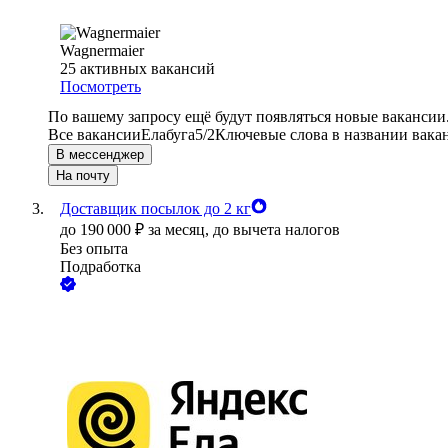
Wagnermaier
25
активных вакансий
Посмотреть
По вашему запросу ещё будут появляться новые вакансии
Все вакансии
Елабуга
5/2
Ключевые слова в названии вака
В мессенджер
На почту
Доставщик посылок до 2 кг
до
190 000
₽
за месяц,
до вычета налогов
Без опыта
Подработка