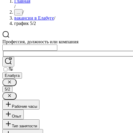
Главная
/
/
...
вакансии в Елабуге
/
график 5/2
Профессия, должность или компания
Елабуга
5/2
Рабочие часы
Опыт
Тип занятости