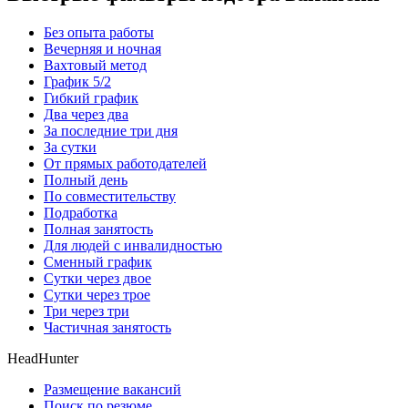
Без опыта работы
Вечерняя и ночная
Вахтовый метод
График 5/2
Гибкий график
Два через два
За последние три дня
За сутки
От прямых работодателей
Полный день
По совместительству
Подработка
Полная занятость
Для людей с инвалидностью
Сменный график
Сутки через двое
Сутки через трое
Три через три
Частичная занятость
HeadHunter
Размещение вакансий
Поиск по резюме