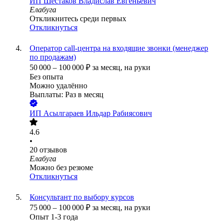
ИП
Шестаков Владислав Евгеньевич
Елабуга
Откликнитесь среди первых
Откликнуться
Оператор call-центра на входящие звонки (менеджер
по продажам)
50 000
–
100 000
₽
за месяц,
на руки
Без опыта
Можно удалённо
Выплаты: Раз в месяц
ИП
Асылгараев Ильдар Рабиясович
4.6
•
20
отзывов
Елабуга
Можно без резюме
Откликнуться
Консультант по выбору курсов
75 000
–
100 000
₽
за месяц,
на руки
Опыт 1-3 года