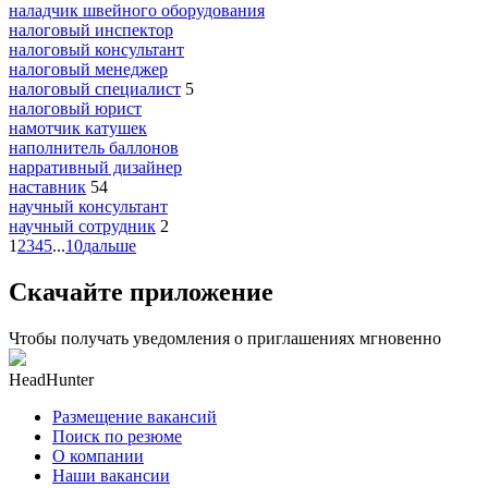
наладчик швейного оборудования
налоговый инспектор
налоговый консультант
налоговый менеджер
налоговый специалист
5
налоговый юрист
намотчик катушек
наполнитель баллонов
нарративный дизайнер
наставник
54
научный консультант
научный сотрудник
2
1
2
3
4
5
...
10
дальше
Скачайте приложение
Чтобы получать уведомления о приглашениях мгновенно
HeadHunter
Размещение вакансий
Поиск по резюме
О компании
Наши вакансии