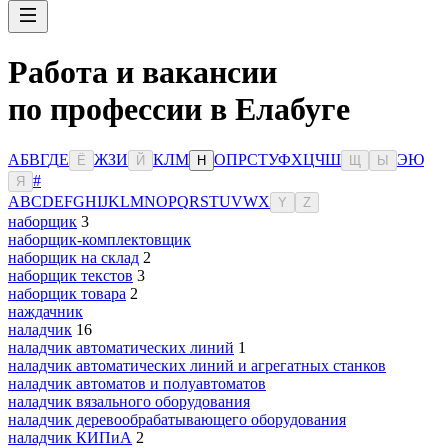
Работа и вакансии
по профессии в Елабуге
А
Б
В
Г
Д
Е
Ж
З
И
К
Л
М
О
П
Р
С
Т
У
Ф
Х
Ц
Ч
Ш
Э
Ю
Ё
Й
Н
Щ
Ы
#
Я
A
B
C
D
E
F
G
H
I
J
K
L
M
N
O
P
Q
R
S
T
U
V
W
X
Y
Z
наборщик
3
наборщик-комплектовщик
наборщик на склад
2
наборщик текстов
3
наборщик товара
2
наждачник
наладчик
16
наладчик автоматических линий
1
наладчик автоматических линий и агрегатных станков
наладчик автоматов и полуавтоматов
наладчик вязального оборудования
наладчик деревообрабатывающего оборудования
наладчик КИПиА
2